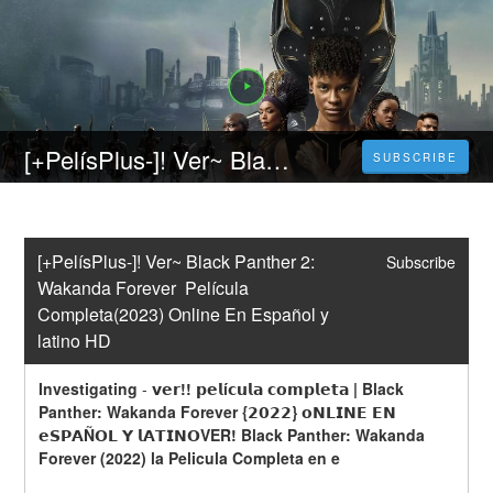
[+PelísPlus-]! Ver~ Black Panther 2: Wakanda Forever Película Completa(2023) Online En Español y latino HD
SUBSCRIBE
[+PelísPlus-]! Ver~ Black Panther 2: 
Subscribe
Wakanda Forever  Película 
Completa(2023) Online En Español y 
latino HD
Investigating
-
𝘃𝗲𝗿!! 𝗽𝗲𝗹í𝗰𝘂𝗹𝗮 𝗰𝗼𝗺𝗽𝗹𝗲𝘁𝗮 | Black 
Panther: Wakanda Forever {𝟮𝟬𝟮𝟮} 𝗼𝗡𝗟𝗜𝗡𝗘 𝗘𝗡 
𝗲𝗦𝗣𝗔Ñ𝗢𝗟 𝗬 𝗹𝗔𝗧𝗜𝗡𝗢VER! Black Panther: Wakanda 
Forever (2022) la Pelicula Completa en e